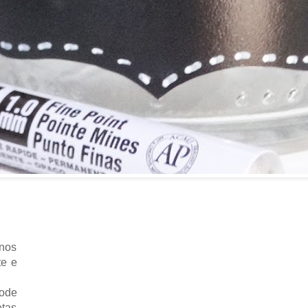
enos
te e
pode
etas