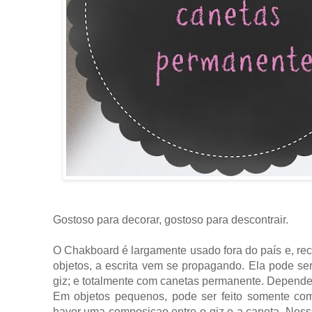
Gostoso para decorar, gostoso para descontrair.
O Chakboard é largamente usado fora do país e, r
objetos, a escrita vem se propagando. Ela pode se
giz; e totalmente com canetas permanente. Depende
Em objetos pequenos, pode ser feito somente co
haver uma composiçao entre o giz e a caneta. Nesse