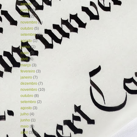
agosto
(1)
junho
(2)
maio
(2)
novembro
(1)
outubro
(5)
setembro
(1)
agosto
(1)
junho
(1)
maio
(3)
abril
(6)
março
(3)
fevereiro
(3)
janeiro
(7)
dezembro
(7)
novembro
(10)
outubro
(8)
setembro
(2)
agosto
(3)
julho
(4)
junho
(1)
maio
(6)
abril
(3)