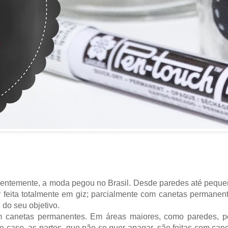
ecentemente, a moda pegou no Brasil. Desde paredes até pequ
r feita totalmente em giz; parcialmente com canetas permanen
 do seu objetivo.
m canetas permanentes. Em áreas maiores, como paredes, 
 caso, as partes, que não se quer apagar, são feitas com can