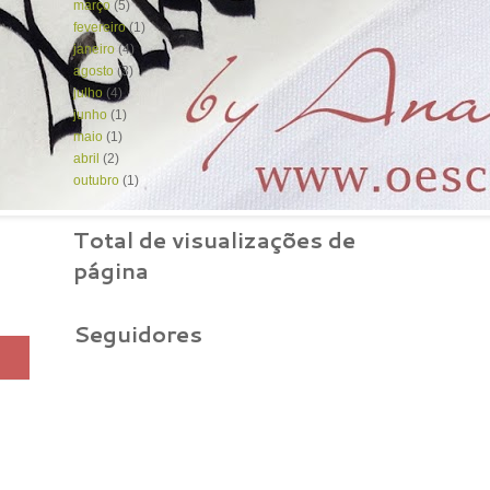
março
(5)
fevereiro
(1)
janeiro
(4)
agosto
(3)
julho
(4)
junho
(1)
maio
(1)
abril
(2)
outubro
(1)
Total de visualizações de
página
Seguidores