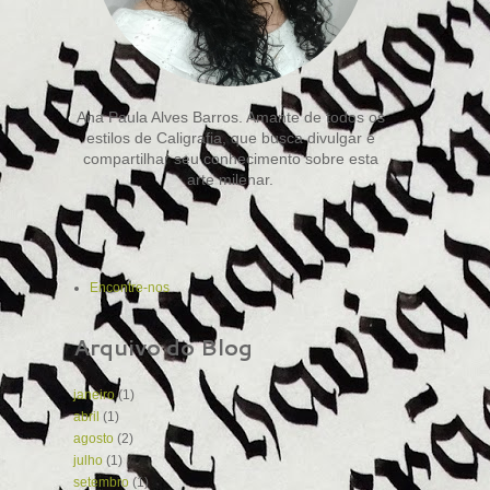
Ana Paula Alves Barros. Amante de todos os
estilos de Caligrafia, que busca divulgar e
compartilhar seu conhecimento sobre esta
arte milenar.
Encontre-nos
Arquivo do Blog
janeiro
(1)
abril
(1)
agosto
(2)
julho
(1)
setembro
(1)