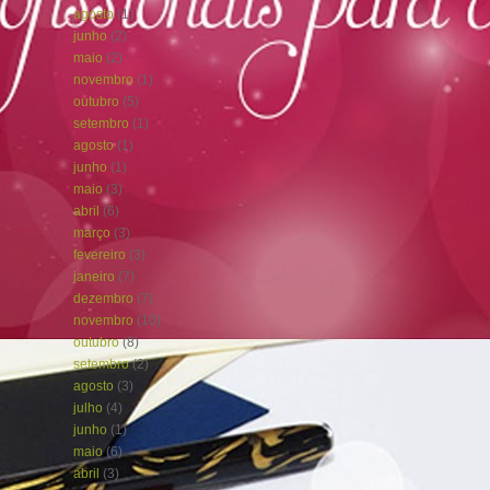
agosto
(1)
junho
(2)
maio
(2)
novembro
(1)
outubro
(5)
setembro
(1)
agosto
(1)
junho
(1)
maio
(3)
abril
(6)
março
(3)
fevereiro
(3)
janeiro
(7)
dezembro
(7)
novembro
(10)
outubro
(8)
setembro
(2)
agosto
(3)
julho
(4)
junho
(1)
maio
(6)
abril
(3)