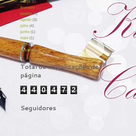
março
(5)
fevereiro
(1)
janeiro
(4)
agosto
(3)
julho
(4)
junho
(1)
maio
(1)
abril
(2)
outubro
(1)
Total de visualizações de
página
4
4
0
4
7
2
Seguidores