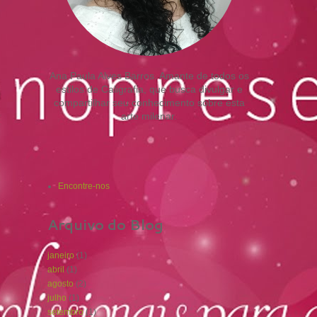
Ana Paula Alves Barros. Amante de todos os
estilos de Caligrafia, que busca divulgar e
compartilhar seu conhecimento sobre esta
arte milenar.
Encontre-nos
Arquivo do Blog
janeiro
(1)
abril
(1)
agosto
(2)
julho
(1)
setembro
(1)